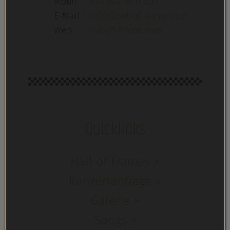
Mobil
+43 664 16 31 833
E-Mail
info@out-of-frame.com
Web
out-of-frame.com
Quicklinks
Hall of Frames >
Konzertanfrage >
Galerie >
Songs >