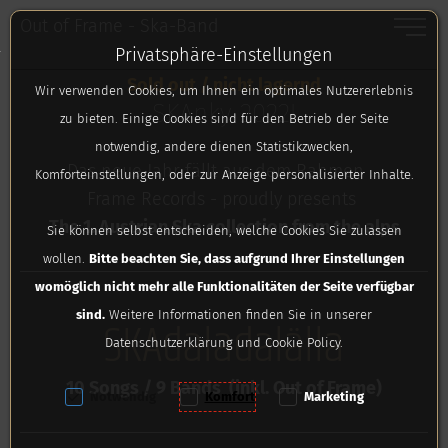
Toggle
Out of Frame - Ska-Band
Privatsphäre-Einstellungen
Zum Inhalt springen [AK + 0]
Zum linken senkrechten Seitenmenü springen [AK + 1]
Zum Footer-Menü unten (angedockt an Browserrand) sp
Zum Widget-Menü rechts springen [AK + 3]
Zu den Inhalten im Fußbereich springen [AK + 4]
Sold out / nicht lagernd
Wir verwenden Cookies, um Ihnen ein optimales Nutzererlebnis
SKAnky 2022!
zu bieten. Einige Cookies sind für den Betrieb der Seite
notwendig, andere dienen Statistikzwecken,
Das neue Jahr fällt aus dem Rahmen ...
Komforteinstellungen, oder zur Anzeige personalisierter Inhalte.
Frame Records - proudly presents
The 1. Austrian Ska collection from the alps
Sie können selbst entscheiden, welche Cookies Sie zulassen
wollen.
Bitte beachten Sie, dass aufgrund Ihrer Einstellungen
womöglich nicht mehr alle Funktionalitäten der Seite verfügbar
sind.
Weitere Informationen finden Sie in unserer
SKAdaladalälla
Datenschutzerklärung und Cookie Policy.
10 Songs / 9 Bands (inkl. Out of Frame)
Notwendig
Komfort
Marketing