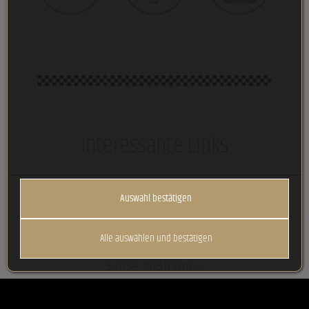
Interessante Links
Vespa- & Lambretta Club >
Auswahl bestätigen
Vespastadl.at >
Marco's Scootershop.at >
Alle auswählen und bestätigen
Amsterdam Faya Allstars (remco) >
Sense of Shame >
20last Century >
The Naughty Daughters >