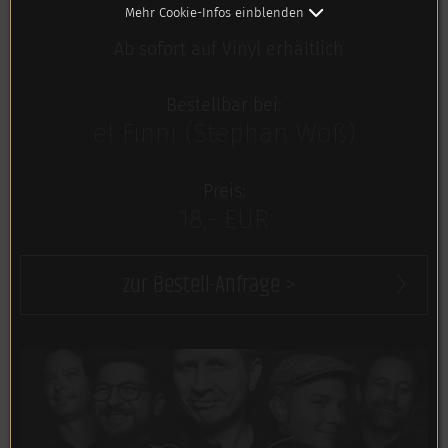
Mehr Cookie-Infos einblenden
Ab sofort auf Vinyl erhältlich
Bestellbar bei:
el Finni (Stephan Wöß)
Preis:
18,- EUR
zur Bestell-Anfrage >