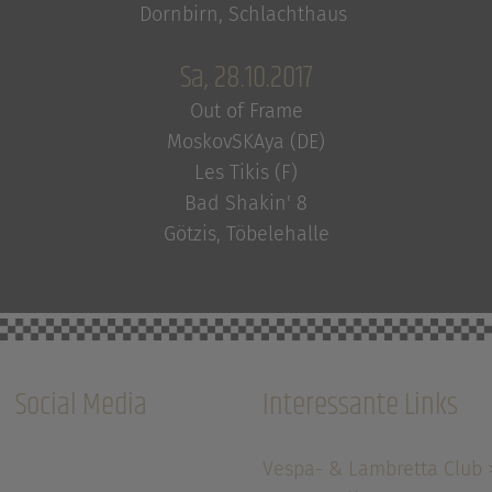
Dornbirn, Schlachthaus
Sa, 28.10.2017
Out of Frame
MoskovSKAya (DE)
Les Tikis (F)
Bad Shakin' 8
Götzis, Töbelehalle
Social Media
Interessante Links
Vespa- & Lambretta Club 