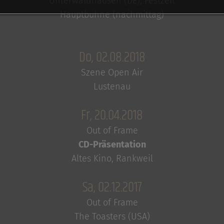
Unterwaldhausen (DE), Festzelt
Hauptbühne (nachmittag)
Do, 02.08.2018
Szene Open Air
Lustenau
Fr, 20.04.2018
Out of Frame
CD-Präsentation
Altes Kino, Rankweil
Sa, 02.12.2017
Out of Frame
The Toasters (USA)