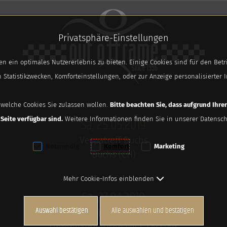
ringen [AK + 2]
Privatsphäre-Einstellungen
n ein optimales Nutzererlebnis zu bieten. Einige Cookies sind für den Betr
 Statistikzwecken, Komforteinstellungen, oder zur Anzeige personalisierter I
 welche Cookies Sie zulassen wollen.
Bitte beachten Sie, dass aufgrund Ihre
Sa, 25.05.2019
Seite verfügbar sind.
Weitere Informationen finden Sie in unserer Datensch
Vespatreff Buchs
Notwendig
Komfort
Marketing
Buchs (CH)
Mehr Cookie-Infos einblenden
Sa, 27.04.2019
Auswahl bestätigen
Alle auswählen und bestätigen
Querbeat Festival