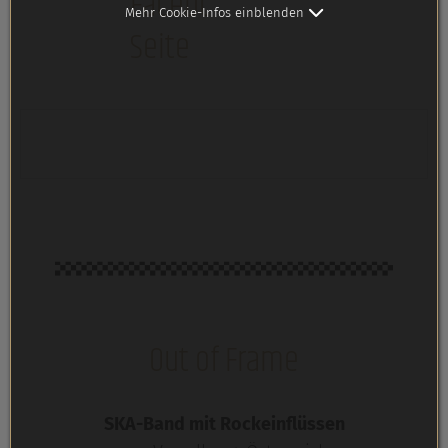
Facebook-
Mehr Cookie-Infos einblenden
Seite
Out of Frame
SKA-Band mit Rockeinflüssen