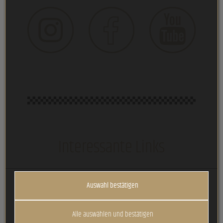
Interessante Links
Vespa- & Lambretta Club >
Auswahl bestätigen
Vespastadl.at >
Marco's Scootershop.at >
Alle auswählen und bestätigen
Amsterdam Faya Allstars (remco) >