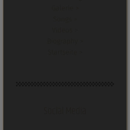
Galerie >
Songs >
Videos >
Biography >
Startseite >
Social Media