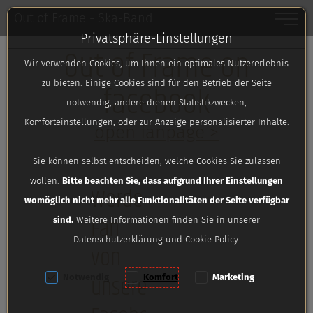
Toggle
Out of Frame - Ska-Band
Privatsphäre-Einstellungen
Zum Inhalt springen [AK + 0]
Zum linken senkrechten Seitenmenü springen [AK + 1]
Zum Footer-Menü unten (angedockt an Browserrand) sp
Zum Widget-Menü rechts springen [AK + 3]
Zu den Inhalten im Fußbereich springen [AK + 4]
Out of Frame on
Wir verwenden Cookies, um Ihnen ein optimales Nutzererlebnis
zu bieten. Einige Cookies sind für den Betrieb der Seite
facebook
notwendig, andere dienen Statistikzwecken,
Komforteinstellungen, oder zur Anzeige personalisierter Inhalte.
open fanpage >
Sie können selbst entscheiden, welche Cookies Sie zulassen
wollen.
Bitte beachten Sie, dass aufgrund Ihrer Einstellungen
Werde
womöglich nicht mehr alle Funktionalitäten der Seite verfügbar
Fan
sind.
Weitere Informationen finden Sie in unserer
Datenschutzerklärung und Cookie Policy.
von
unserer
Notwendig
Komfort
Marketing