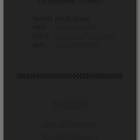
aus Vorarlberg. Österreich
Kontakt
Gisi Burghard
Mobil
+43 664 16 31 833
E-Mail
info@out-of-frame.com
Web
out-of-frame.com
Quicklinks
Hall of Frames >
Konzertanfrage >