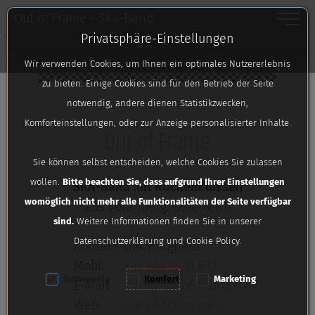
Toggle
Out of Frame - Ska-Band
Privatsphäre-Einstellungen
Zum Inhalt springen [AK + 0]
Zum linken senkrechten Seitenmenü springen [AK + 1]
Zum Footer-Menü unten (angedockt an Browserrand) sp
Zum Widget-Menü rechts springen [AK + 3]
Zu den Inhalten im Fußbereich springen [AK + 4]
Wir verwenden Cookies, um Ihnen ein optimales Nutzererlebnis
zu bieten. Einige Cookies sind für den Betrieb der Seite
notwendig, andere dienen Statistikzwecken,
Komforteinstellungen, oder zur Anzeige personalisierter Inhalte.
Out of Frame
Sie können selbst entscheiden, welche Cookies Sie zulassen
wollen.
Bitte beachten Sie, dass aufgrund Ihrer Einstellungen
SKA-Band mit Rockeinflüssen
womöglich nicht mehr alle Funktionalitäten der Seite verfügbar
aus Vorarlberg. Österreich
sind.
Weitere Informationen finden Sie in unserer
Datenschutzerklärung und Cookie Policy.
Kontakt
Gisi Burghard
Mobil
+43 664 16 31 833
Notwendig
Komfort
Marketing
E-Mail
info@out-of-frame.com
Web
out-of-frame.com