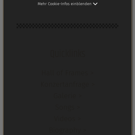
Mehr Cookie-Infos einblenden
Quicklinks
Hall of Frames >
Konzertanfrage >
Galerie >
Songs >
Videos >
Biography >